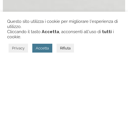
Questo sito utilizza i cookie per migliorare l'esperienza di
utilizzo.
3
Cliccando il tasto
Accetta
, acconsenti all'uso di
tutti
i
cookie.
Privacy
Accetta
Rifiuta
L’idea nasce dal desiderio di manifestare in modo
concreto la
profonda gratitudine
dell’Istituto
Scolastico Don Carlo Gnocchi nei confronti di tutti
colore che, col loro contributo, ci aiutano a crescere