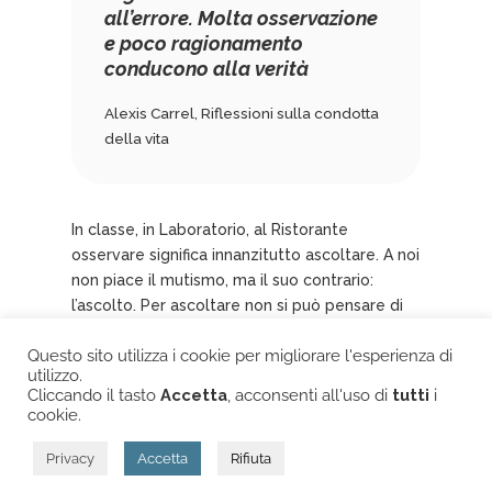
all’errore. Molta osservazione
e poco ragionamento
conducono alla verità
Alexis Carrel, Riflessioni sulla condotta
della vita
In classe, in Laboratorio, al Ristorante
osservare significa innanzitutto ascoltare. A noi
non piace il mutismo, ma il suo contrario:
l’ascolto. Per ascoltare non si può pensare di
sapere già, bisogna mettersi in discussione
Questo sito utilizza i cookie per migliorare l'esperienza di
con tutto sé stessi.
utilizzo.
Cliccando il tasto
Accetta
, acconsenti all'uso di
tutti
i
2)
Giudicare.
Tutto quel che succede qui è
cookie.
sottoposto al vostro giudizio. Ma per giudicare
bisogna avere un criterio di paragone. Il nostro
Privacy
Accetta
Rifiuta
grande desiderio è che voi, osservando,