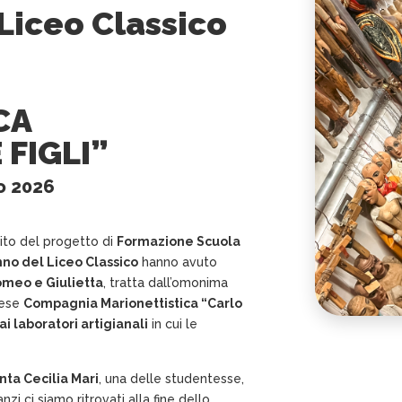
 Liceo Classico
CA
 FIGLI”
o 2026
bito del progetto di
Formazione Scuola
nno del Liceo Classico
hanno avuto
meo e Giulietta
, tratta dall’omonima
nese
Compagnia Marionettistica “Carlo
 ai laboratori artigianali
in cui le
nta Cecilia Mari
, una delle studentesse,
 anzi ci siamo ritrovati alla fine dello