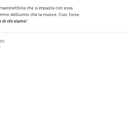
marionettista che si impasta con essa
ermo dell’uomo che la muove. Così, forse,
 di chi siamo
“.
zo.
.
ca
contatti
SEDE CENTRALE, LICEI, A
via Tommaso Grossi, 10 2084