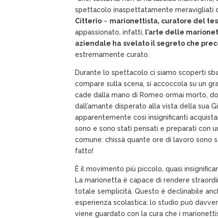
spettacolo inaspettatamente meravigliati
Citterio
–
marionettista, curatore del te
appassionato, infatti,
l’arte delle marionet
aziendale ha
svelato il segreto che pre
estremamente curato.
Durante lo spettacolo ci siamo scoperti sbal
compare sulla scena, si accoccola su un gr
cade dalla mano di Romeo ormai morto, dop
dall’amante disperato alla vista della sua G
apparentemente così insignificanti acquist
sono e sono stati pensati e preparati con u
comune: chissà quante ore di lavoro sono se
fatto!
È il movimento più piccolo, quasi insignific
La marionetta è capace di rendere straordinar
totale semplicità.
Questo è declinabile anch
esperienza scolastica: lo studio può davv
viene guardato con la cura che i marionettis