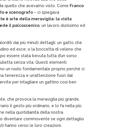
 da quello che avevamo visto. Come
Franco
sto e scenografo
– ci spiegava
te è arte della meraviglia:
la
visita
cede il palcoscenico
, un lavoro durissimo ed
orditi dai più minuti dettagli: un gatto che
adino ed esce; o la boccetta di veleno che
o essere stata bevuta tutta d’un sorso
iulietta senza vita. Questi elementi
ano un ruolo fondamentale proprio perché ci
na tenerezza e un’attenzione fuori dal
rvite per intagliare un gattino così ben
ante, che provoca la meraviglia più grande.
io il gesto più ordinario, e lo fa nella più
e nella quotidianità della nostra
ero diventare commovente se ogni dettaglio
ti hanno verso le loro creazioni.