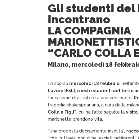
Gli studenti del
incontrano
LA COMPAGNIA
MARIONETTISTI
“CARLO COLLA E
Milano, mercoledì 18 febbrai
Lo scorso
mercoledì 18 febbraio
, nell’am
Lavoro (FSL)
,
i
nostri studenti del terzo a
l’occasione di assistere a una versione di
Ro
tragedia shakespeariana, a cura della mila
Colla e Figli”
, cui ha fatto seguito la
visita
marionette prendono vita.
“Una proposta decisamente insolita”,
racco
“che, tuttavia, non ci ha lasciati indifferenti,