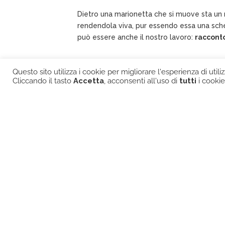
Dietro una marionetta che si muove sta un 
rendendola viva, pur essendo essa una sch
può essere anche il nostro lavoro:
racconto
Questo sito utilizza i cookie per migliorare l'esperienza di utiliz
Cliccando il tasto
Accetta
, acconsenti all'uso di
tutti
i cookie
.ultime news
cer
ITS / OPEN DAY! 27 MAGGIO
16:30