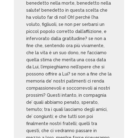
benedetto nella morte, benedetto nella
salute! benedetto in questa scelta che
ha voluto far di noi! Oh! perché l’ha
voluto, figliuoli, se non per serbarsi un
piccol popolo corretto dall’afflizione, e
infervorato dalla gratitudine? se non a
fine che, sentendo ora più vivamente,
che la vita è un suo dono, ne facciamo
quella stima che merita una cosa data
da Lui, l’impieghiamo nell’opere che si
possono offrire a Lui? se non a fine che la
memoria de’ nostri patimenti ci renda
compassionevoli e soccorrevoli ai nostri
prossimi? Questi intanto, in compagnia
de’ quali abbiamo penato, sperato,
temuto; tra i quali lasciamo degli amici,
de’ congiunti; e che tutti son poi
finalmente nostri fratelli; quelli tra
questi, che ci vedranno passare in
mezzo a loro, mentre forse riceveranno