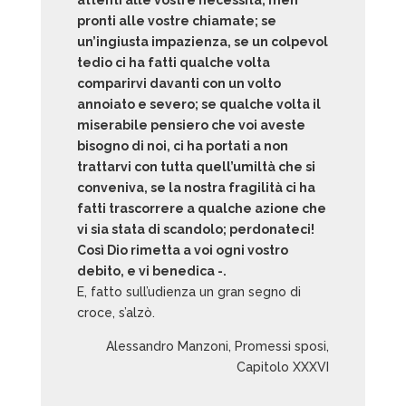
attenti alle vostre necessità, men
pronti alle vostre chiamate; se
un’ingiusta impazienza, se un colpevol
tedio ci ha fatti qualche volta
comparirvi davanti con un volto
annoiato e severo; se qualche volta il
miserabile pensiero che voi aveste
bisogno di noi, ci ha portati a non
trattarvi con tutta quell’umiltà che si
conveniva, se la nostra fragilità ci ha
fatti trascorrere a qualche azione che
vi sia stata di scandolo; perdonateci!
Così Dio rimetta a voi ogni vostro
debito, e vi benedica -.
E, fatto sull’udienza un gran segno di
croce, s’alzò.
Alessandro Manzoni, Promessi sposi,
Capitolo XXXVI